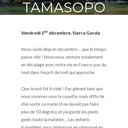
TAMASOPO
DU 1ER AU
er
Vendredi 1
décembre, Sierra Gorda
5
Nous voilà déjà en décembre… que le temps
DÉCEMBRE
passe vite ! Nous nous sentons totalement
en décalage avec notre vie en France, pas du
1 DÉCEMBRE 2017
tout dans l’esprit de noël qui approche.
Que la nuit fut froide ! Pas gênant tant que
nous sommes sous la couette, mais difficile
d’en sortir ce matin (il ne devait pas faire
plus de 10 degrés), et j’ai gardé les pieds
gelés toute la matinée… Les enfants
travaillent, nous déjeunons en vitesse et en